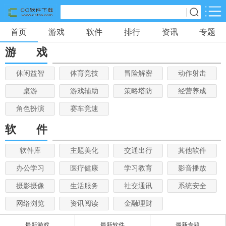
首页
游戏
软件
排行
资讯
专题
网游分类
软件分类
游
戏
休闲益智
（ 904）
体育竞技
（ 48）
冒险解密
（ 237）
动作射击
（
344）
桌游
（ 2）
游戏辅助
（ 0）
策略塔防
（ 321）
经营养成
（
301）
角色扮演
（ 871）
赛车竞速
（ 0）
休闲益智
体育竞技
冒险解密
动作射击
桌游
游戏辅助
策略塔防
经营养成
角色扮演
赛车竞速
软
件
软件库
主题美化
交通出行
其他软件
办公学习
医疗健康
学习教育
影音播放
摄影摄像
生活服务
社交通讯
系统安全
网络浏览
资讯阅读
金融理财
最新游戏
最新软件
最新专题