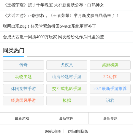
《王者荣耀》携手千年瑰宝 大乔新皮肤公布：白鹤神女
《大话西游》正版授权，《王者荣耀》芈月新皮肤白晶晶来了！
联网出现Bug！任天堂紧急撤回Switch系统更新补丁
合成大西瓜一周揽4000万玩家 网友纷纷化作瓜田里的猹
同类热门
传奇
犬夜叉
桌游棋牌
动物主题
山海经题材手游
2D动作
休闲竞技手游
交互式电影手游
2021最新手游推荐
经典国风手游
模拟
识君
最新游戏
最新软件
最新专题
|
网站地图
访问电脑版