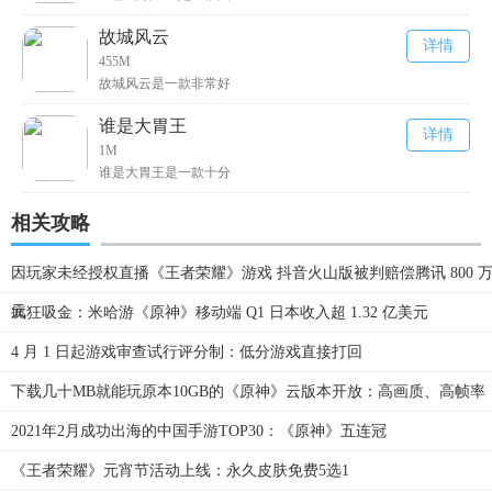
故城风云
详情
455M
故城风云是一款非常好
谁是大胃王
详情
1M
谁是大胃王是一款十分
相关攻略
因玩家未经授权直播《王者荣耀》游戏 抖音火山版被判赔偿腾讯 800 
元
疯狂吸金：米哈游《原神》移动端 Q1 日本收入超 1.32 亿美元
4 月 1 日起游戏审查试行评分制：低分游戏直接打回
下载几十MB就能玩原本10GB的《原神》云版本开放：高画质、高帧率
2021年2月成功出海的中国手游TOP30：《原神》五连冠
《王者荣耀》元宵节活动上线：永久皮肤免费5选1