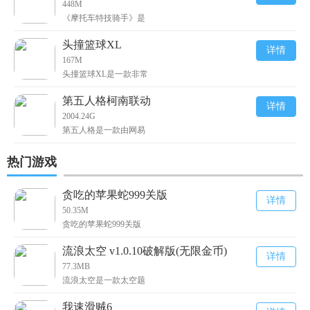
448M
《摩托车特技骑手》是
头撞篮球XL
详情
167M
头撞篮球XL是一款非常
第五人格柯南联动
详情
2004.24G
第五人格是一款由网易
热门游戏
贪吃的苹果蛇999关版
详情
50.35M
贪吃的苹果蛇999关版
流浪太空 v1.0.10破解版(无限金币)
详情
77.3MB
流浪太空是一款太空题
我速滑贼6