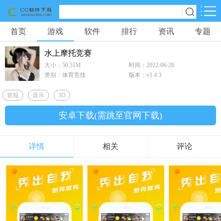
首页
游戏
软件
排行
资讯
专题
网游分类
软件分类
水上摩托竞赛
休闲益智
体育竞技
冒险解密
大小：50.51M
时间：2022-06-28
904款游戏
48款游戏
237款游戏
类别：体育竞技
版本：v1.4.3
冒险
音乐
3D
动作射击
桌游
游戏辅助
344款游戏
2款游戏
0款游戏
安卓下载(需跳至官网下载)
策略塔防
经营养成
角色扮演
详情
相关
评论
321款游戏
301款游戏
871款游戏
赛车竞速
0款游戏