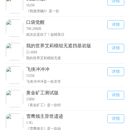
详情
162M
《我速滑贼6》是一款
口袋觉醒
详情
706.29MB
就决定是你了！超精美日
我的世界艾莉模组无遮挡基岩版
详情
22.46M
我的世界艾莉模组无遮
飞侠冲冲冲
详情
152M
飞侠冲冲冲是一款非常
黄金矿工测试版
详情
258M
《黄金矿工》是一款经
雪鹰领主异世遗迹
详情
1.9G
《雪鹰领主》是一款由