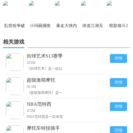
乱世纷争破
小玛丽捕鱼
暴走大侠内
侠道江湖无
暗影格斗2
解版
内购破解版
购破解版
限银两破解
v1.9.38破解
相关游戏
v5.4.0
v1.0.119
版 v1.6.1
版(无限金
币、无限宝
街球艺术S13赛季
石)
详情
263M
《街球艺术》是一款以
超级激萌摩托
详情
36.5M
《超级激萌摩托》是一
NBA范特西
详情
472M
NBA范特西是一款体育
摩托车特技骑手
详情