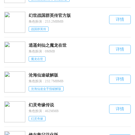
幻世战国群英传官方版
详情
角色扮演
|
253.2MBMB
战国群英传
逍遥剑仙之魔龙在世
详情
角色扮演
|
0MMB
魔龙在世
沧海仙途破解版
详情
角色扮演
|
232.7MBMB
沧海仙途金手指破解版
幻灵奇缘传说
详情
角色扮演
|
462MMB
幻灵奇缘
修女救父汉化版