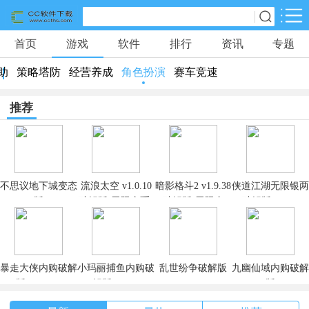
首页
游戏
软件
排行
资讯
专题
网游分类
软件分类
助
策略塔防
经营养成
角色扮演
赛车竞速
休闲益智
体育竞技
冒险解密
928款游戏
48款游戏
237款游戏
推荐
动作射击
桌游
游戏辅助
344款游戏
2款游戏
0款游戏
不思议地下城变态
流浪太空 v1.0.10
暗影格斗2 v1.9.38
侠道江湖无限银两
策略塔防
经营养成
角色扮演
版
破解版(无限金币)
破解版(无限金
破解版 v1.6.1
321款游戏
301款游戏
892款游戏
币、无限宝石)
赛车竞速
0款游戏
暴走大侠内购破解
小玛丽捕鱼内购破
乱世纷争破解版
九幽仙域内购破解
版 v1.0.119
解版 v5.4.0
版