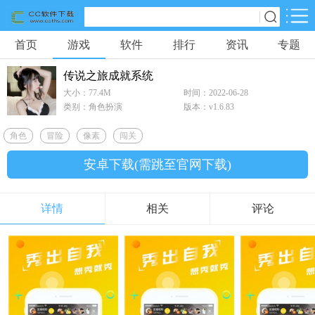
首页
游戏
软件
排行
资讯
专题
网游分类
软件分类
传说之旅成就系统
休闲益智
体育竞技
冒险解密
大小：77.4M
时间：2022-06-28
904款游戏
48款游戏
237款游戏
类别：角色扮演
版本：v1.6.83
角色
冒险
像素
闯关
动作射击
桌游
游戏辅助
344款游戏
2款游戏
0款游戏
安卓下载(需跳至官网下载)
策略塔防
经营养成
角色扮演
详情
相关
评论
321款游戏
301款游戏
871款游戏
赛车竞速
0款游戏