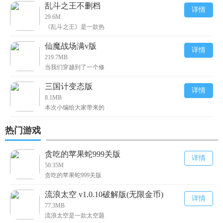
乱斗之王不删档
详情
29.6M
《乱斗之王》是一款热
仙魔战场满v版
详情
219.7MB
当我们穿越到了一个修
三国计变态版
详情
8.1MB
本次小编给大家带来的
热门游戏
贪吃的苹果蛇999关版
详情
50.35M
贪吃的苹果蛇999关版
流浪太空 v1.0.10破解版(无限金币)
详情
77.3MB
流浪太空是一款太空题