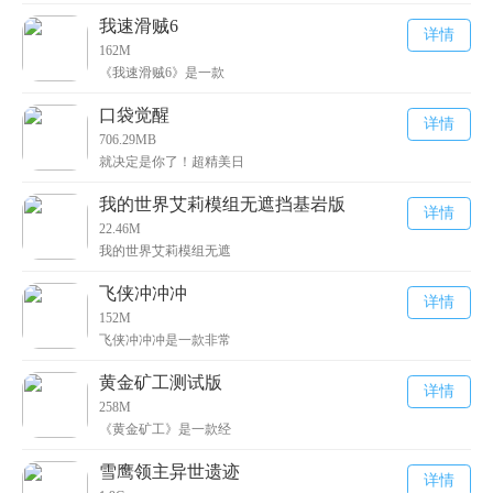
我速滑贼6
详情
162M
《我速滑贼6》是一款
口袋觉醒
详情
706.29MB
就决定是你了！超精美日
我的世界艾莉模组无遮挡基岩版
详情
22.46M
我的世界艾莉模组无遮
飞侠冲冲冲
详情
152M
飞侠冲冲冲是一款非常
黄金矿工测试版
详情
258M
《黄金矿工》是一款经
雪鹰领主异世遗迹
详情