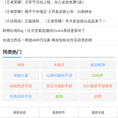
《王者荣耀》元宵节活动上线：永久皮肤免费5选1
《王者荣耀》携手千年瑰宝 大乔新皮肤公布：白鹤神女
《大话西游》正版授权，《王者荣耀》芈月新皮肤白晶晶来了！
联网出现Bug！任天堂紧急撤回Switch系统更新补丁
合成大西瓜一周揽4000万玩家 网友纷纷化作瓜田里的猹
同类热门
传奇
犬夜叉
桌游棋牌
动物主题
山海经题材手游
2D动作
休闲竞技手游
交互式电影手游
2021最新手游推荐
经典国风手游
模拟
识君
最新游戏
最新软件
最新专题