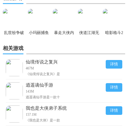
乱世纷争破
小玛丽捕鱼
暴走大侠内
侠道江湖无
暗影格斗2
解版
内购破解版
购破解版
限银两破解
v1.9.38破解
相关游戏
v5.4.0
v1.0.119
版 v1.6.1
版(无限金
币、无限宝
仙境传说之复兴
石)
详情
467M
《仙境传说之复兴》是
逍遥谪仙手游
详情
143M
逍遥谪仙手游是一款十
我也是大侠弟子系统
详情
157.1M
《我也是大侠》是一款