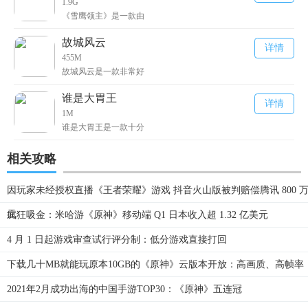
1.9G
《雪鹰领主》是一款由
故城风云
详情
455M
故城风云是一款非常好
谁是大胃王
详情
1M
谁是大胃王是一款十分
相关攻略
因玩家未经授权直播《王者荣耀》游戏 抖音火山版被判赔偿腾讯 800 
元
疯狂吸金：米哈游《原神》移动端 Q1 日本收入超 1.32 亿美元
4 月 1 日起游戏审查试行评分制：低分游戏直接打回
下载几十MB就能玩原本10GB的《原神》云版本开放：高画质、高帧率
2021年2月成功出海的中国手游TOP30：《原神》五连冠